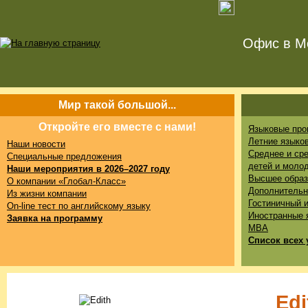
Офис в Мо
Мир такой большой...
Откройте его вместе с нами!
Языковые про
Летние языко
Наши новости
Среднее и ср
Специальные предложения
детей и моло
Наши мероприятия в 2026–2027 году
Высшее образ
О компании «Глобал-Класс»
Дополнительн
Из жизни компании
Гостиничный 
On-line тест по английскому языку
Иностранные 
Заявка на программу
MBA
Список всех 
Edi