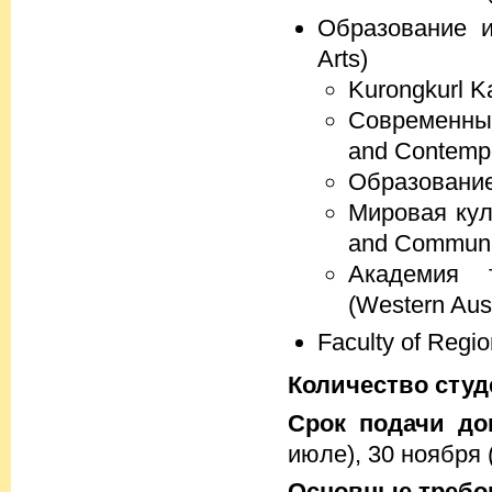
Образование и
Arts)
Kurongkurl Ka
Современные
and Contempo
Образование 
Мировая куль
and Communit
Академия 
(Western Aust
Faculty of Regio
Количество студ
Срок подачи до
июле), 30 ноября 
Основные требо