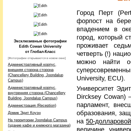
Город Перт (Per
форпост на бере
впадением в оке
город, который с
Эксклюзивные фотографии
проживает седь
Edith Cowan University
от Глобал-Класс
четверть (!) нац
[Фотографии открываются в новом окне]
можно найти о
Административный корпус,
суперсовременный
внешняя сторона сторона
(Chancellery Building, Joondalup
University, ECU).
Campus)
Университет Эдит
Административный корпус,
внутренняя сторона (Chancellery
Dircksey Cowan)
Building, Joondalup Campus)
парламент, внес
Администрация (Reception)
образования, защ
Домик Эдит Коуэн
на
50-долларовой
На территории Joondalup Campus
(здание кафе и книжного магазина)
величине универ