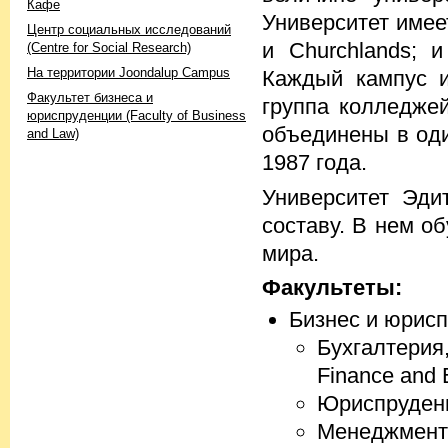
Кафе
Университет имеет
Центр социальных исследований
и Churchlands; 
(Centre for Social Research)
На территории Joondalup Campus
Каждый кампус и
Факультет бизнеса и
группа колледже
юриспруденции (Faculty of Business
объединены в од
and Law)
1987 года.
Университет Эди
составу. В нем о
мира.
Факультеты:
Бизнес и юрисп
Бухгалтерия
Finance and 
Юриспруденци
Менеджмент 