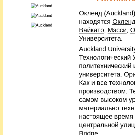
Окленд (Auckland
находятся
Окленд
Вайкато
,
Мэсси
,
О
Университета.
Auckland Universi
Технологический
политехнический и
университета. Ор
Как и все техноло
производством. Т
самом высоком ур
материально техн
настоящее время 
центральной улице
Bridge.