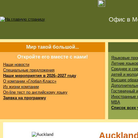
Офис в Мо
Мир такой большой...
Откройте его вместе с нами!
Языковые про
Летние языко
Наши новости
Среднее и ср
Специальные предложения
детей и моло
Наши мероприятия в 2026–2027 году
Высшее образ
О компании «Глобал-Класс»
Дополнительн
Из жизни компании
Гостиничный 
On-line тест по английскому языку
Иностранные 
Заявка на программу
MBA
Список всех 
Auckland