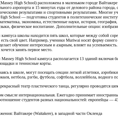
Massey High School) расположена в маленьком городе Вайтакере (
ьного аэропорта и 15 минутах езды от делового района города,
мическими результатами и спортивными результатами. Многие 
 High School — подготовка студентов в политехнические инстит
атематика, экономика, естественные науки, история, география
зыки, физическое воспитание. Дополнительные опции: изобразит
 кампуса школы находится пять школ, которые между собой соревн
есть свой цвет. Например, ученики Muriwai носят форму синего 
делает обучение интересным и азарным, влияет на успеваемост
хочется занять первое место.
 Massey High School кампуса располагается 13 зданий включая би
лощадки и теннисные корты.
аясь в школе, могут посещать секции легкой атлетики, аэробики,
ккея, нетбола, рэгби, футбола, софтбола, воллейбола, водного п
прекрасный театр пластического танца, регулярно проводятся ше
м смысле интернациональная. Ежегодно принимает иностранных
оотношение студентов разных национальностей: европейцы — 4
ожения:
Вайтакере (Waitakere), в западной части Окленда