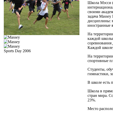
Школа Мэсси (
интернационал
своими акаде
задача Massey
дисциплины: м
иностранные я
На территории
каждой школы 
соревнования 
Каждой школе 
Sports Day 2006
На территории
спортивные п
Студенты, обуч
гимнастики, хо
В школе есть 
Школа в прямо
стран мира. С
23%.
Место распол