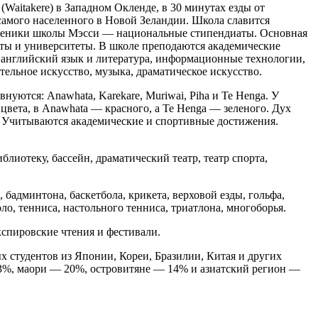
Waitakere) в Западном Окленде, в 30 минутах езды от
 самого населенного в Новой Зеландии. Школа славится
ученики школы Мэсси — национальные стипендиаты. Основная
уты и университеты. В школе преподаются академические
, английский язык и литература, информационные технологии,
ельное искусство, музыка, драматическое искусство.
уются: Anawhata, Karekare, Muriwai, Piha и Te Henga. У
цвета, в Anawhata — красного, а Te Henga — зеленого. Дух
ь. Учитываются академические и спортивные достижения.
блиотеку, бассейн, драматический театр, театр спорта,
 бадминтона, баскетбола, крикета, верховой езды, гольфа,
оло, тенниса, настольного тенниса, триатлона, многоборья.
кспировские чтения и фестивали.
 студентов из Японии, Кореи, Бразилии, Китая и других
3%, маори — 20%, островитяне — 14% и азиатский регион —