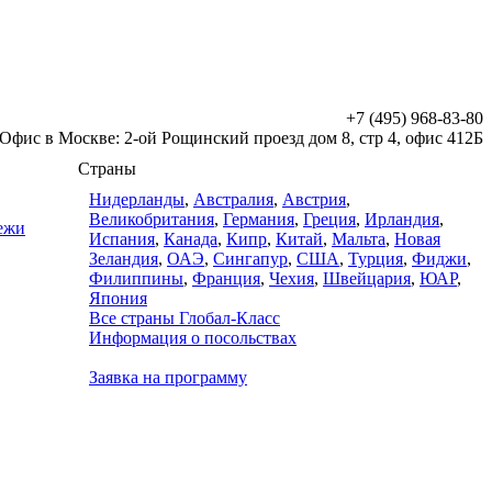
+7 (495) 968-83-80
Офис в Москве: 2-ой Рощинский проезд дом 8, стр 4, офис 412Б
Страны
Нидерланды
,
Австралия
,
Австрия
,
Великобритания
,
Германия
,
Греция
,
Ирландия
,
дежи
Испания
,
Канада
,
Кипр
,
Китай
,
Мальта
,
Новая
Зеландия
,
ОАЭ
,
Сингапур
,
США
,
Турция
,
Фиджи
,
Филиппины
,
Франция
,
Чехия
,
Швейцария
,
ЮАР
,
Япония
Все страны Глобал-Класс
Информация о посольствах
Заявка на программу