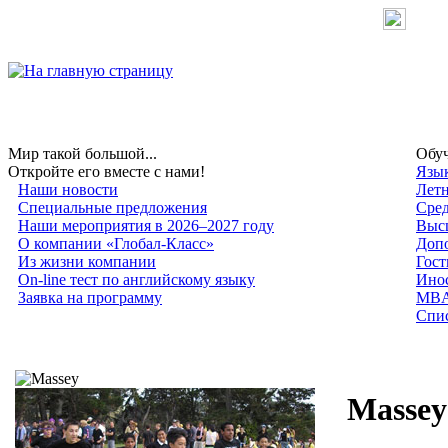
Мир такой большой...
Обуч
Откройте его вместе с нами!
Язык
Наши новости
Лет
Специальные предложения
Сред
Наши мероприятия в 2026–2027 году
Высш
О компании «Глобал-Класс»
Допо
Из жизни компании
Гост
On-line тест по английскому языку
Инос
Заявка на программу
MB
Спис
Massey