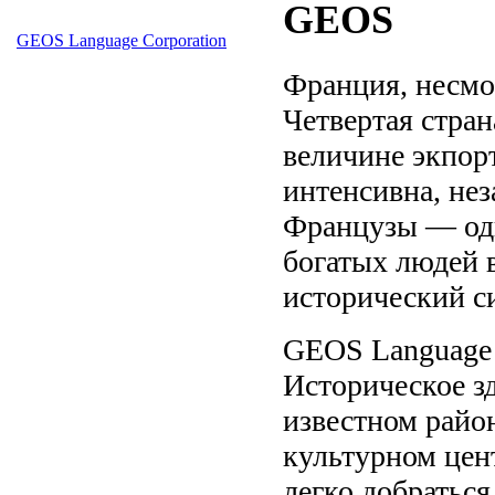
GEOS
GEOS Language Corporation
Франция, несмот
Четвертая стран
величине экпорт
интенсивна, нез
Французы —
од
богатых людей 
исторический с
GEOS Language I
Историческое з
известном район
культурном цен
легко добраться