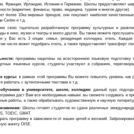
и, Франции, Ирландии, Испании и Германии. Школы предоставляют шир
ности (маркетинг, финансы, право, медицина, туризм и многое другое).
т более 10ка мировых брендов, они покупают наиболее качественные и
 Centre и т.д.
ею свою тщательно разработанную программу культурных и развле
оды в кино, музеи и театры и много другое. Вы также можете прослушать
я у Вас есть 3 опции: семья, резиденция колледжа, отель. Каждая
том числе может подобрать отель, а также предоставляет трансферт лю
ьности:
программы нацелены на всестороннюю языковую подготовку ст
ртных языковых курсов, студенты участвуют в собраниях, переговора
е курсы:
в рамках этой программы Вы можете повысить уровень как ра
ся работать с аутентичными текстами и т.д.
 обучению в университете, школе, колледже:
данный курс подходит
ограмма даст Вам все необходимые навыки: вы сможете создавать и пре
ные работы, а также обрабатывать художественную и научную литерату
экзаменам:
Школы готовят студентов ко сдаче различных международны
TS, TOEIC, GMAT.
рать программу в зависимости от ваших целей и желаний. Забронирова
ную анкету OISE.