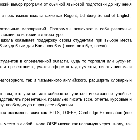
окий выбор программ от обычной языковой подготовки до изучения
 престижные школы такие как Regent, Edinburg School of English,
кательных мероприятий. Программы включают в себя различные
 лекции по истории и литературе.
 школа оказывает поддержку своим студентам при выборе места
бым удобным для Вас способом (такси, автобус, поезд).
удентов в определенной области, будь то торговля или бухучет.
х и презентациях, учатся оформлять документы, писать письма и
зговорного, так и письменного английского, расширить словарный
 тем, кто учится или собирается учиться иностранных учебных
дставлять презентации, правильно писать эссе, отчеты, курсовые и
ру, необходимую в процессе обучения.
х экзаменов таких как IELTS, TOEFF, Cambridge Examination (все
ть место в любой школе OISE можно как напрямую через школу, так