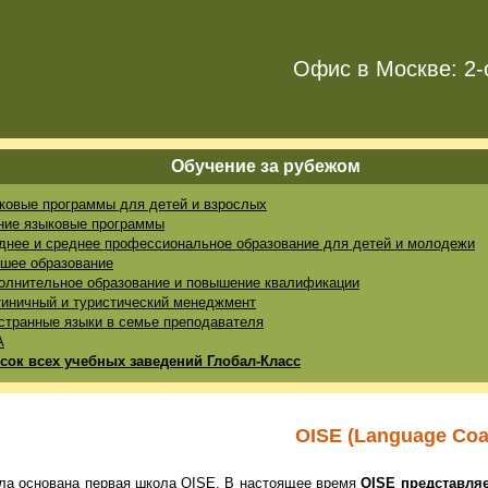
Офис в Москве: 2-
Обучение за рубежом
ковые программы для детей и взрослых
ние языковые программы
днее и среднее профессиональное образование для детей и молодежи
шее образование
олнительное образование и повышение квалификации
тиничный и туристический менеджмент
странные языки в семье преподавателя
A
сок всех учебных заведений Глобал-Класс
OISE (Language Coa
ыла основана первая школа OISE. В настоящее время
OISE представля