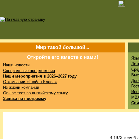
Мир такой большой...
Откройте его вместе с нами!
Язы
Лет
Наши новости
Сре
Специальные предложения
Выс
Наши мероприятия в 2026–2027 году
Доп
О компании «Глобал-Класс»
Гос
Из жизни компании
Ино
On-line тест по английскому языку
MB
Заявка на программу
Спи
В 1973 году б