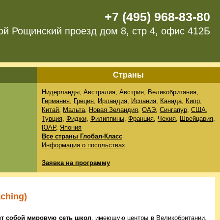
+7 (495) 968-83-80
ой Рощинский проезд дом 8, стр 4, офис 412Б
Страны
Нидерланды
,
Австралия
,
Австрия
,
Великобритания
,
Германия
,
Греция
,
Ирландия
,
Испания
,
Канада
,
Кипр
,
Китай
,
Мальта
,
Новая Зеландия
,
ОАЭ
,
Сингапур
,
США
,
Турция
,
Фиджи
,
Филиппины
,
Франция
,
Чехия
,
Швейцария
,
ЮАР
,
Япония
Все страны Глобал-Класс
Информация о посольствах
Заявка на программу
ching)
ет собой мировую сеть школ
, имеющую центры в Великобритании,