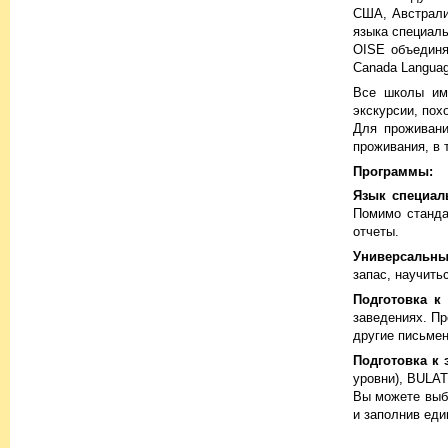
США, Австрали
языка специаль
OISE объединяе
Canada Language
Все школы им
экскурсии, пох
Для проживани
проживания, в 
Программы:
Язык специал
Помимо станда
отчеты.
Универсальны
запас, научить
Подготовка к
заведениях. Пр
другие письмен
Подготовка к 
уровни), BULA
Вы можете выб
и заполнив еди