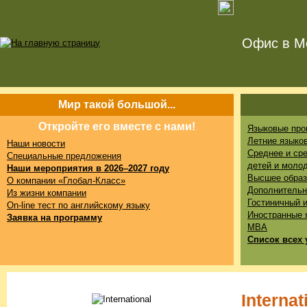
Офис в Мо
Мир такой большой...
Откройте его вместе с нами!
Языковые про
Летние языко
Наши новости
Среднее и ср
Специальные предложения
детей и моло
Наши мероприятия в 2026–2027 году
Высшее образ
О компании «Глобал-Класс»
Дополнительн
Из жизни компании
Гостиничный 
On-line тест по английскому языку
Иностранные 
Заявка на программу
MBA
Список всех 
Interna