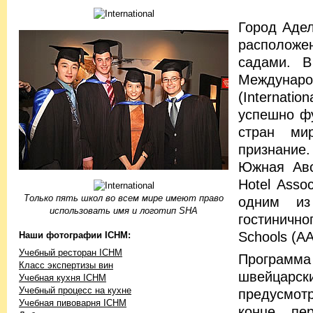
Город Адел
расположен
садами. В
Междунар
(Internati
успешно фу
стран ми
признание
Южная Авс
Hotel Asso
Только пять школ во всем мире имеют право
одним из
использовать имя и логотип SHA
гостинично
Schools (A
Наши фотографии ICHM:
Учебный ресторан ICHM
Программ
Класс экспертизы вин
швейцарски
Учебная кухня ICHM
Учебный процесс на кухне
предусмотр
Учебная пивоварня ICHM
конце пе