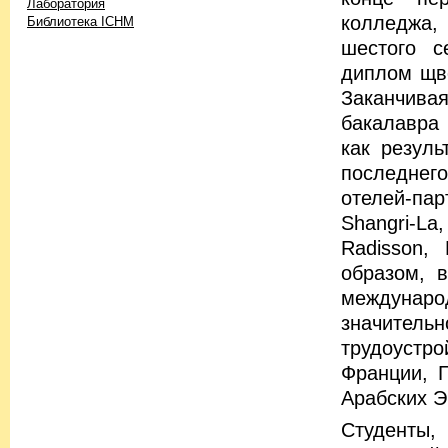
Лаборатория
колледжа, 
Библиотека ICHM
шестого с
диплом щве
Заканчива
бакалавра 
как резуль
последнег
отелей-пар
Shangri-La
Radisson, 
образом, 
междунаро
значител
трудоустр
Франции, 
Арабских Э
Студенты