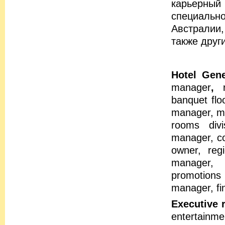
карьерны
специальн
Австралии,
также друг
Hotel Gene
manager
,
banquet flo
manager, mai
rooms divi
manager, co
owner, reg
manager, 
promotions 
manager, fi
Executive r
entertainmen