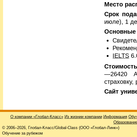
Место рас
Срок пода
июле), 1 д
Основные 
Свидете
Рекомен
IELTS
6.
Стоимость
—26420 A
страховку,
Cайт унив
О компании «Глобал-Класс»
Из жизнии компании
Информация
Обуч
Образование
© 2006–2026, Глобал-Класс/Global-Class (ООО «Глобал-Линк»)
Обучение за рубежом