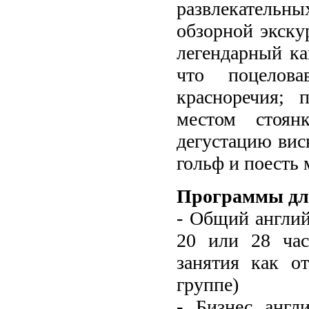
развлекатель
обзорной экску
легендарный ка
что поцелов
красноречия; 
местом стоян
дегустацию виск
гольф и поесть
Программы дл
- Общий англий
20 или 28 час
занятия как о
группе)
- Бизнес англи