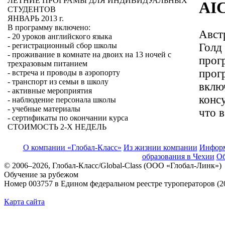
ЛЕТНИЕ ПРОГРАМЫ ДЛЯ ИНДИВИДУАЛЬНЫХ
AI
СТУДЕНТОВ
ЯНВАРЬ 2013 г.
В программу включено:
Авст
- 20 уроков английского языка
Голд
- регистрационный сбор школы
- проживание в комнате на двоих на 13 ночей с
прог
трехразовым питанием
прог
- встреча и проводы в аэропорту
- транспорт из семьи в школу
вклю
- активные мероприятия
конс
- наблюдение персонала школы
- учебные материалы
что 
- сертификаты по окончании курса
СТОИМОСТЬ 2-Х НЕДЕЛЬ
О компании «Глобал-Класс»
Из жизнии компании
Инфор
образования в Чехии
Об
© 2006–2026, Глобал-Класс/Global-Class (ООО «Глобал-Линк»)
Обучение за рубежом
Номер 003757 в Едином федеральном реестре туроператоров (2
Карта сайта