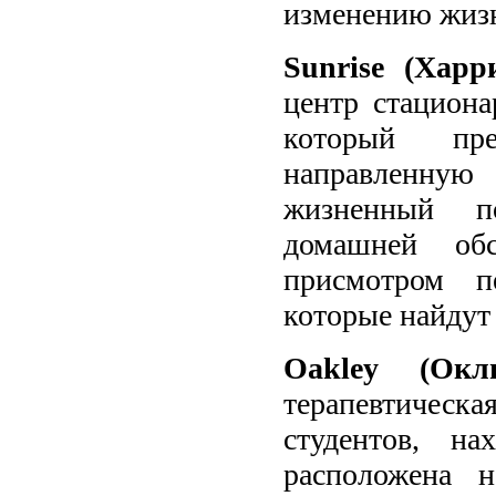
изменению жизн
Sunrise (Хар
центр стациона
который пре
направленную
жизненный п
домашней обс
присмотром п
которые найдут
Oakley
(Ок
терапевтическа
студентов, н
расположена н