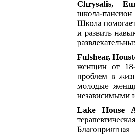
Chrysalis, E
школа-пансион
Школа помогает
и развить навы
развлекательны
Fulshear, Houst
женщин от 18
проблем в жиз
молодые женщи
независимыми и
Lake House Ac
терапевтическа
Благоприятна