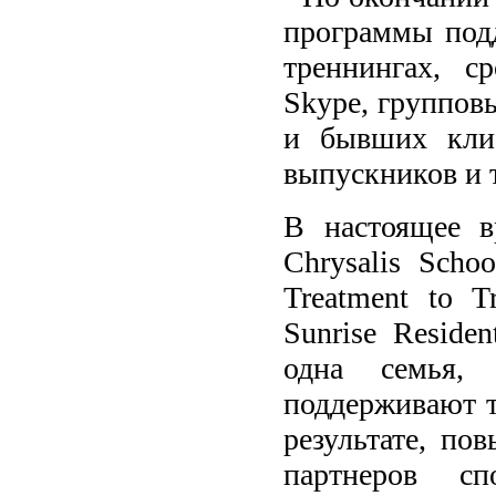
программы под
треннингах, с
Skype, группов
и бывших клие
выпускников и т
В настоящее в
Chrysalis Scho
Treatment to T
Sunrise Reside
одна семья,
поддерживают те
результате, по
партнеров сп