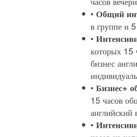
часов вече
•
Общий ин
в группе и 
•
Интенсивн
которых 15 
бизнес англ
индивидуаль
•
Бизнес+ о
15 часов об
английский 
•
Интенсивн
часов из ко