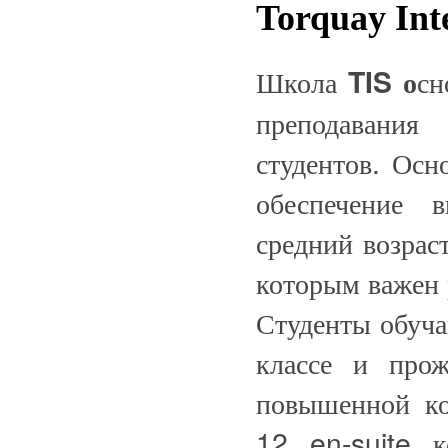
Torquay Int
Школа
TIS о
сн
преподавания
студентов. Осн
обеспечение 
средний возрас
которым важен 
Студенты обуча
классе и про
повышенной ко
12 en-suite 