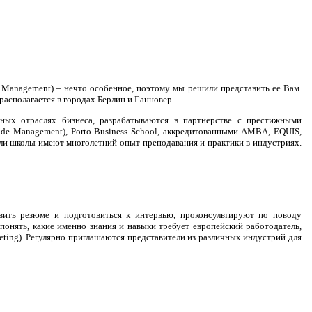
f Management) – нечто особенное, поэтому мы решили представить ее Вам.
располагается в городах Берлин и Ганновер.
ых отраслях бизнеса, разрабатываются в партнерстве с престижными
 de Management), Porto Business School, аккредитованными AMBA, EQUIS,
тели школы имеют многолетний опыт преподавания и практики в индустриях.
вить резюме и подготовиться к интервью, проконсультируют по поводу
онять, какие именно знания и навыки требует европейский работодатель,
eting). Регулярно приглашаются представители из различных индустрий для