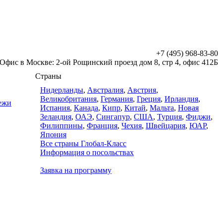
+7 (495) 968-83-80
Офис в Москве: 2-ой Рощинский проезд дом 8, стр 4, офис 412Б
Страны
Нидерланды
,
Австралия
,
Австрия
,
Великобритания
,
Германия
,
Греция
,
Ирландия
,
дежи
Испания
,
Канада
,
Кипр
,
Китай
,
Мальта
,
Новая
Зеландия
,
ОАЭ
,
Сингапур
,
США
,
Турция
,
Фиджи
,
Филиппины
,
Франция
,
Чехия
,
Швейцария
,
ЮАР
,
Япония
Все страны Глобал-Класс
Информация о посольствах
Заявка на программу