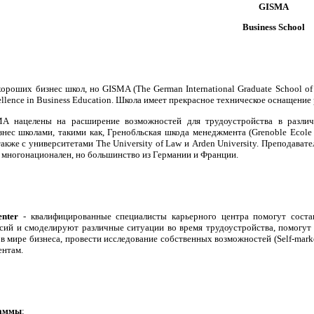
GISMA
Business School
ороших бизнес школ, но GISMA (The German International Graduate School o
llence in Business Education. Школа имеет прекрасное техническое оснащение 
A нацелены на расширение возможностей для трудоустройства в различн
нес школами, такими как, Гренобльская шкода менеджмента (Grenoble Ecole
акже с университетами The University of Law и Arden University. Преподава
 многонационален, но большинство из Германии и Франции.
nter
- квалифицированные специалисты карьерного центра помогут соста
ий и смоделируют различные ситуации во время трудоустройства, помогут п
 в мире бизнеса, провести исследование собственных возможностей (Self-mark
ентам.
аммы
: