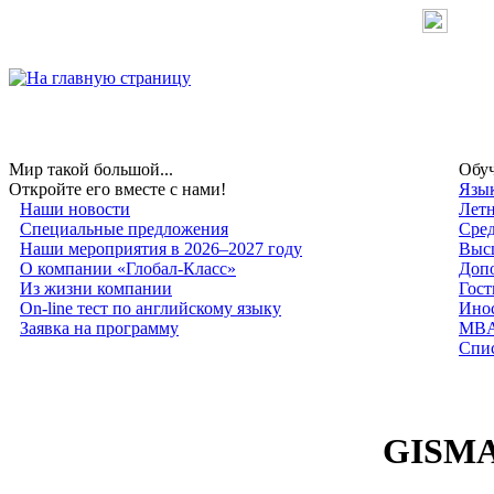
Мир такой большой...
Обуч
Откройте его вместе с нами!
Язык
Наши новости
Лет
Специальные предложения
Сред
Наши мероприятия в 2026–2027 году
Высш
О компании «Глобал-Класс»
Допо
Из жизни компании
Гост
On-line тест по английскому языку
Инос
Заявка на программу
MB
Спис
GISM