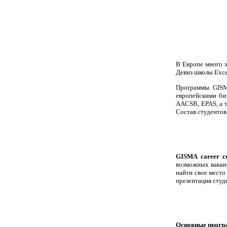
В Европе много х
Девиз школы Exce
Программы GISM
европейскими биз
AACSB, EPAS, а т
Состав студентов
GISMA career ce
возможных ваканс
найти свое место
презентация студ
Основные прогр