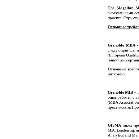
The Magellan 
виртуальными се
проекта. Структу
Основные требов
Grenoble MBA 
следующий шаг по
(European Qualit
пишут диссертаци
Основные требо
интервью.
Grenoble MIB -
п
опыт работы, с 
(MBA Association
престижным. Прог
GISMA
также пре
MsC Leadership a
Analytics and Mar