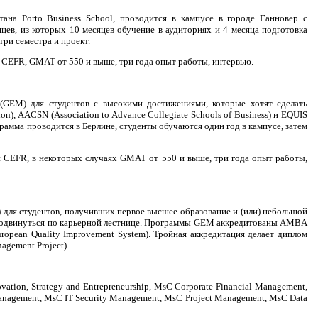
а Porto Business School, проводится в кампусе в городе Ганновер с
ев, из которых 10 месяцев обучение в аудиториях и 4 месяца подготовка
три семестра и проект.
 CEFR, GMAT от 550 и выше, три года опыт работы, интервью.
 (GEM) для студентов с высокими достижениями, которые хотят сделать
 AACSN (Association to Advance Collegiate Schools of Business) и EQUIS
рамма проводится в Берлине, студенты обучаются один год в кампусе, затем
и CEFR, в некоторых случаях GMAT от 550 и выше, три года опыт работы,
 для студентов, получивших первое высшее образование и (или) небольшой
продвинуться по карьерной лестнице. Программы GEM аккредитованы AMBA
European Quality Improvement System). Тройная аккредитация делает диплом
gement Project).
tion, Strategy and Entrepreneurship, MsC Corporate Financial Management,
anagement, MsC IT Security Management, MsC Project Management, MsC Data