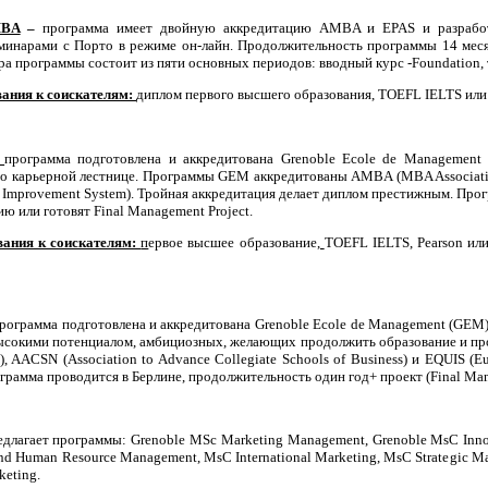
MBA
–
программа имеет двойную аккредитацию AMBA и EPAS и разработан
минарами с Порто в режиме он-лайн. Продолжительность программы 14 месяц
ра программы состоит из пяти основных периодов: вводный курс -Foundation, 
ания к соискателям:
диплом первого высшего образования, TOEFL IELTS или
-
программа подготовлена и аккредитована Grenoble Ecole de Management
 карьерной лестнице. Программы GEM аккредитованы AMBA (MBA Association),
y Improvement System). Тройная аккредитация делает диплом престижным. Прог
ю или готовят Final Management Project.
вания к соискателям:
п
ервое высшее образование
,
TOEFL IELTS, Pearson ил
рограмма подготовлена и аккредитована Grenoble Ecole de Management (GEM)
высокими потенциалом, амбициозных, желающих продолжить образование и 
), AACSN (Association to Advance Collegiate Schools of Business) и EQUIS (
рамма проводится в Берлине, продолжительность один год+ проект (Final Mana
длагает программы: Grenoble MSc Marketing Management, Grenoble MsC Innova
nd Human Resource Management, MsC International Marketing, MsC Strategic M
keting.