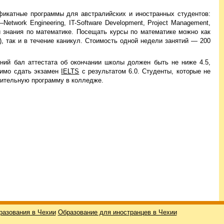
тификатные программы для австралийских и иностранных студентов:
 IT–Network Engineering, IT-Software Development, Project Management,
и знания по математике. Посещать курсы по математике можно как
, так и в течение каникул. Стоимость одной недели занятий — 200
ний бал аттестата об окончании школы должен быть не ниже 4.5,
димо сдать экзамен
IELTS
с результатом 6.0. Студенты, которые не
вительную программу в колледже.
разования в Чехии
Образование для иностранцев в Чехии