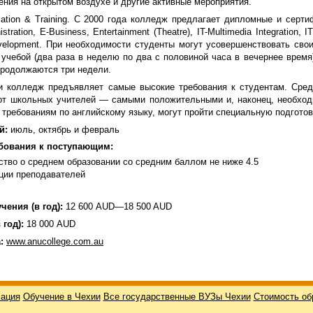
ения на открытом воздухе и другие активные мероприятия.
ucation & Training. С 2000 года колледж предлагает дипломные и сер
stration, E-Business, Entertainment (Theatre), IT-Multimedia Integration,
velopment. При необходимости студенты могут усовершенствовать сво
учебой (два раза в неделю по два с половиной часа в вечернее время)
продолжаются три недели.
и колледж предъявляет самые высокие требования к студентам. Сред
от школьных учителей — самыми положительными и, наконец, необхо
требованиям по английскому языку, могут пройти специальную подгото
й:
июль, октябрь и февраль
бования к поступающим:
тво о среднем образовании со средним баллом не ниже 4.5
ции преподавателей
чения (в год):
12 600 AUD—18 500 AUD
 год):
18 000 AUD
:
www.anucollege.com.au
ация
Обучение в Чехии
Все государственные ВУЗы Чехии
Стоимость об