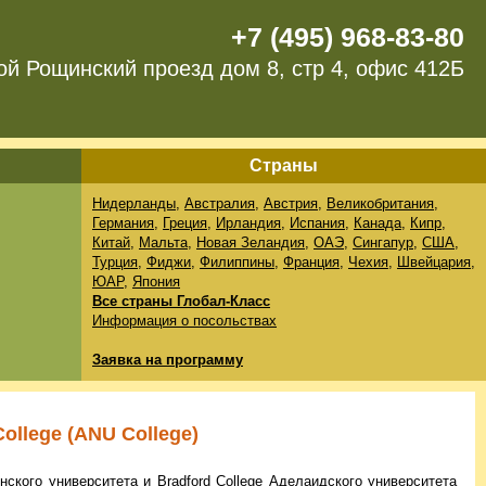
+7 (495) 968-83-80
ой Рощинский проезд дом 8, стр 4, офис 412Б
Страны
Нидерланды
,
Австралия
,
Австрия
,
Великобритания
,
Германия
,
Греция
,
Ирландия
,
Испания
,
Канада
,
Кипр
,
Китай
,
Мальта
,
Новая Зеландия
,
ОАЭ
,
Сингапур
,
США
,
Турция
,
Фиджи
,
Филиппины
,
Франция
,
Чехия
,
Швейцария
,
ЮАР
,
Япония
Все страны Глобал-Класс
Информация о посольствах
Заявка на программу
College (ANU College)
нского университета
и
Bradford College
Аделаидского университета