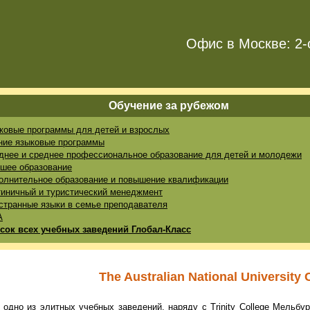
Офис в Москве: 2-
Обучение за рубежом
ковые программы для детей и взрослых
ние языковые программы
днее и среднее профессиональное образование для детей и молодежи
шее образование
олнительное образование и повышение квалификации
тиничный и туристический менеджмент
странные языки в семье преподавателя
A
сок всех учебных заведений Глобал-Класс
The Australian National University 
 одно из элитных учебных заведений, наряду с
Trinity College
Мельбур