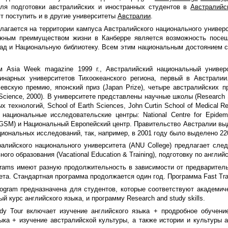
ля подготовки австралийских и иностранных студентов в
Австралийс
т поступить и в другие университеты
Австралии
.
агается на территории кампуса Австралийского национального универси
жным преимуществом жизни в Канберре является возможность посе
сад и Национальную библиотеку. Всем этим национальным достоянием с
м Asia Week magazine 1999 г., Австралийский национальный униве
инарных университетов Тихоокеанского региона, первый в Австрали
вскую премию, японский приз (Japan Prize), четыре австралийских приз
 Science, 2000). В университете представлены научные школы (Research
 технологий, School of Earth Sciences, John Curtin School of Medical 
национальные исследовательские центры: National Centre for Epidemio
GSM) и Национальный Европейский центр. Правительство Австралии вы
циональных исследований, так, например, в 2001 году было выделено 22
алийского национального университета (ANU College) предлагает след
ого образования (Vacational Education & Training), подготовку по англий
ograms имеют разную продолжительность в зависимости от предварител
ета. Стандартная программа продолжается один год. Программа Fast Tr
ogram предназначена для студентов, которые соответствуют академи
й курс английского языка, и программу Research and study skills.
dy Tour включает изучение английского языка + продробное обучени
зыка + изучение австралийской культуры, а также истории и культуры