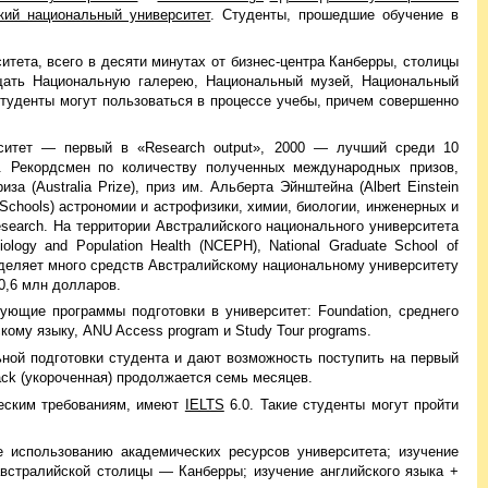
кий национальный университет
. Студенты, прошедшие обучение в
тета, всего в десяти минутах от бизнес-центра Канберры, столицы
щать Национальную галерею, Национальный музей, Национальный
туденты могут пользоваться в процессе учебы, причем совершенно
рситет — первый в «Research output», 2000 — лучший среди 10
и. Рекордсмен по количеству полученных международных призов,
а (Australia Prize), приз им. Альберта Эйнштейна (Albert Einstein
 Schools) астрономии и астрофизики, химии, биологии, инженерных и
Research. На территории Австралийского национального университета
logy and Population Health (NCEPH), National Graduate School of
деляет много средств Австралийскому национальному университету
0,6 млн долларов.
ующие программы подготовки в университет: Foundation, среднего
скому языку, ANU Access program и Study Tour programs.
ьной подготовки студента и дают возможность поступить на первый
ack (укороченная) продолжается семь месяцев.
ческим требованиям, имеют
IELTS
6.0. Такие студенты могут пройти
е использованию академических ресурсов университета; изучение
 австралийской столицы — Канберры; изучение английского языка +