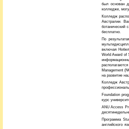
был основан д
колледже, могу
Колледж распол
Австралии. Ва
ботанический 
бесплатно.
По результата
мультидисципл
включая Нобеле
World Award of
информационных
располагаются 
Management (N
на развитие на
Колледж Австр
профессиональн
Foundation pr
курс университ
ANU Access Pr
десятинедельны
Программа Stu
английского я