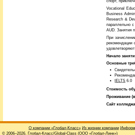
спорт, приключ
Vocational Ed
Business Admini
Research & De
параллельно с 
AUD. Занятия 
При зачислени
рекомендации 
удовлетворяют 
Начало заняти
Основные тре
Свидетельс
Рекоменда
IELTS
6.0
Стоимость обу
Проживание (в
Cайт колледжа
О компании «Глобал-Класс»
Из жизнии компании
Информ
© 2006–2026, Глобал-Класс/Global-Class (ООО «Глобал-Линк»)