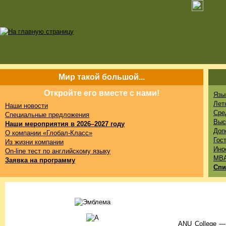
Мир такой большой...
Откройте его вместе с нами!
Язы
Лет
Наши новости
Сре
Специальные предложения
Выс
Наши мероприятия в 2026–2027 году
Доп
О компании «Глобал-Класс»
Гос
Из жизни компании
Ино
On-line тест по английскому языку
MB
Заявка на программу
Спи
ANU College —