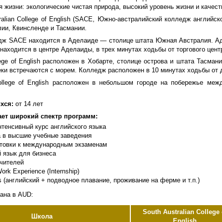
 жизни: экологические чистая природа, высокий уровень жизни и качест
ralian College of English (SACE, Южно-австралийский колледж английс
ии, Квинсленде и Тасмании.
дж SACE находится в Аделаиде — столице штата Южная Австралия. Ад
находится в центре Аделаиды, в трех минутах ходьбы от торгового цент
ege of English расположен в Хобарте, столице острова и штата Тасмани
еки встречаются с морем. Колледж расположен в 10 минутах ходьбы от 
ollege of English расположен в небольшом городе на побережье меж
хся:
от 14 лет
ет широкий спектр программ:
тенсивный курс английского языка
а в высшие учебные заведения
отовки к международным экзаменам
 язык для бизнеса
учителей
ork Experience (Internship)
us (английский + подводное плавание, проживание на ферме и т.п.)
ана в AUD:
South Australian College 
Школа
English