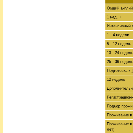
Общий английс
1 нед. +
Интенсивный а
1—4 недели
5—12 недель
13—24 недел
25—36 недел
Подготовка к
12 недель
Дополнительн
Регистрацион
Подбор прожи
Проживание в 
Проживание в 
лет)