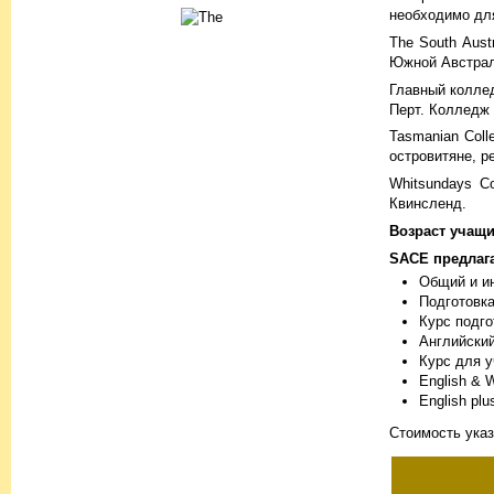
необходимо для
The South Aust
Южной Австрал
Главный колле
Перт. Колледж 
Tasmanian Coll
островитяне, р
Whitsundays C
Квинсленд.
Возраст учащи
SACE предлага
Общий и ин
Подготовк
Курс подг
Английский
Курс для 
English & W
English pl
Стоимость указ