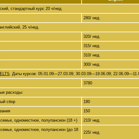
кий, стандартный курс 20 ч/нед.
280/ нед.
нглийский, 25 ч/нед.
320/ нед.
315/ нед.
ь
310/ нед.
ь
300/ нед.
IELTS
. Даты курсов: 05.01.09—27.03.09; 30.03.09—19.06.09; 22.06.09—11.
3780
ые расходы:
ный сбор
180
вания
150
семье, одноместное, полупансион (18 +)
210/ нед.
семье, одноместное, полупансион (до 18
225/ нед.