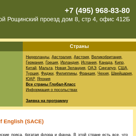
+7 (495) 968-83-80
ой Рощинский проезд дом 8, стр 4, офис 412Б
Страны
Нидерланды
,
Австралия
,
Австрия
,
Великобритания
,
Германия
,
Греция
,
Ирландия
,
Испания
,
Канада
,
Кипр
,
Китай
,
Мальта
,
Новая Зеландия
,
ОАЭ
,
Сингапур
,
США
,
Турция
,
Фиджи
,
Филиппины
,
Франция
,
Чехия
,
Швейцария
,
ЮАР
,
Япония
Все страны Глобал-Класс
Информация о посольствах
Заявка на программу
of English (SACE)
ские пояса, богатая флора и фауна. В этой стране есть все, что