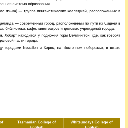
венная система образования.
кого языка) — группа лингвистических колледжей, расположенных в
елаида — современный город, расположенный по пути из Сиднея в
ра, библиотеки, кафе, кинотеатров и деловых учреждений города.
я. Хобарт находится у подножия горы Веллингтон, где, как говорят
деловой части города.
ду городами Брисбен и Кэрнс, на Восточном побережье, в штате
of
Tasmanian College of
Whitsundays College of
English
English