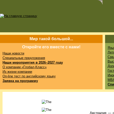
Мир такой большой...
Откройте его вместе с нами!
Язы
Лет
Наши новости
Сре
Специальные предложения
Выс
Наши мероприятия в 2026–2027 году
Доп
О компании «Глобал-Класс»
Гос
Из жизни компании
Ино
On-line тест по английскому языку
MB
Заявка на программу
Спи
Австралия — с