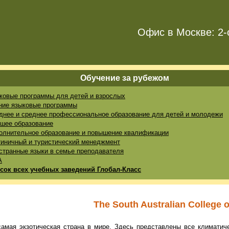
Офис в Москве: 2-
Обучение за рубежом
ковые программы для детей и взрослых
ние языковые программы
днее и среднее профессиональное образование для детей и молодежи
шее образование
олнительное образование и повышение квалификации
тиничный и туристический менеджмент
странные языки в семье преподавателя
A
сок всех учебных заведений Глобал-Класс
The South Australian College 
амая экзотическая страна в мире. Здесь представлены все климатиче