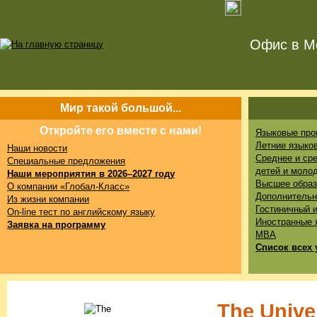
Офис в Мо
Мир такой большой...
Откройте его вместе с нами!
Языковые про
Летние языко
Наши новости
Среднее и ср
Специальные предложения
детей и моло
Наши мероприятия в 2026–2027 году
Высшее образ
О компании «Глобал-Класс»
Дополнительн
Из жизни компании
Гостиничный 
On-line тест по английскому языку
Иностранные 
Заявка на программу
MBA
Список всех 
The Unive