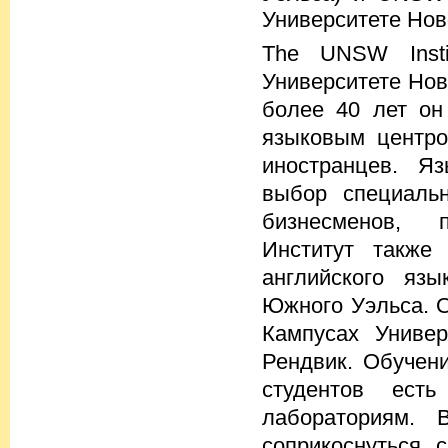
Университете Нов
The UNSW Insti
Университете Нов
более 40 лет о
языковым центро
иностранцев. Я
выбор специальн
бизнесменов, 
Институт также
английского яз
Южного Уэльса. О
Кампусах Универ
Рендвик. Обучен
студентов ест
лабораториям. 
соприкоснуться 