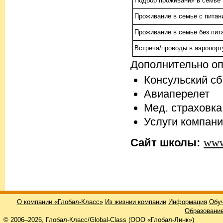
Подбор проживания в семье
Проживание в семье с питан
Проживание в семье без пита
Встреча
/
проводы в аэропорт
Дополнительно о
Консульский с
Авиаперелет
Мед. страховка
Услуги компани
Сайт школы:
www
О компании «Глобал-Класс»
Из жизнии компании
Информация
Обуч
Образование
© 2006–2026, Глобал-Класс/Global-Class (ООО «Глобал-Линк»)