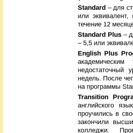
Standard
– для ст
или эквивалент,
течение 12 месяц
Standard Plus
– д
– 5,5 или эквивал
English Plus Pr
академическим
недостаточный у
недель. После че
на программы Stan
Transition Progr
английского язы
проучились в сво
закончили высши
колледжи. Пр