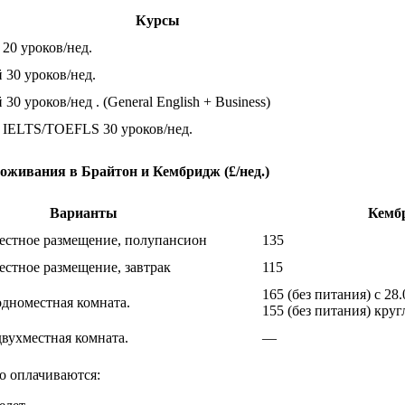
Курсы
20 уроков/нед.
30 уроков/нед.
0 уроков/нед . (General English + Business)
 IELTS/TOEFLS 30 уроков/нед.
оживания в Брайтон и Кембридж (£/нед.)
Варианты
Кемб
естное размещение, полупансион
135
естное размещение, завтрак
115
165 (без питания) с 28
одноместная комната.
155 (без питания) кру
двухместная комната.
—
о оплачиваются: