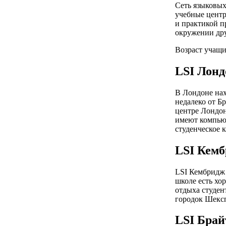
Сеть языковых 
учебные центр
и практикой п
окружении дру
Возраст учащи
LSI Лонд
В Лондоне нах
недалеко от Б
центре Лондон
имеют компьют
студенческое 
LSI Кем
LSI Кембридж 
школе есть хо
отдыха студен
городок Шексп
LSI Брай