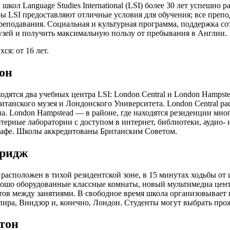
школ Language Studies International (LSI) более 30 лет успешно 
ы LSI предоставляют отличные условия для обучения; все пре
реподавания. Социальная и культурная программа, поддержка со
зей и получить максимальную пользу от пребывания в Англии.
хся:
от 16 лет.
он
одятся два учебных центра LSI: London Central и London Hampst
ританского музея и Лондонского Университета. London Central р
а. London Hampstead — в районе, где находятся резиденции мног
ерные лаборатории с доступом в интернет, библиотеки, аудио- 
кафе. Школы аккредитованы Британским Советом.
бридж
расположен в тихой резидентской зоне, в 15 минутах ходьбы от 
рошо оборудованные классные комнаты, новый мультимедиа центр
тов между занятиями. В свободное время школа организовывает
ира, Виндзор и, конечно, Лондон. Студенты могут выбрать про
тон