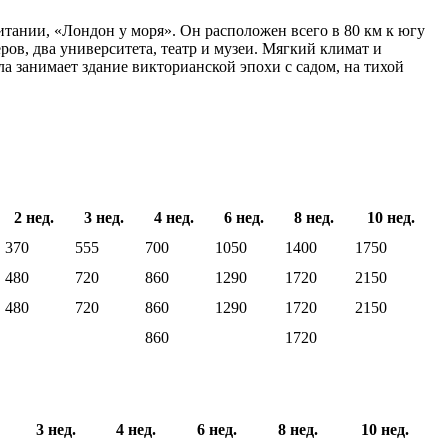
итании, «Лондон у моря». Он расположен всего в 80 км к югу
ров, два университета, театр и музеи. Мягкий климат и
 занимает здание викторианской эпохи с садом, на тихой
2 нед.
3 нед.
4 нед.
6 нед.
8 нед.
10 нед.
370
555
700
1050
1400
1750
480
720
860
1290
1720
2150
480
720
860
1290
1720
2150
860
1720
3 нед.
4 нед.
6 нед.
8 нед.
10 нед.