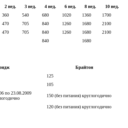
2 нед.
3 нед.
4 нед.
6 нед.
8 нед.
10 нед.
360
540
680
1020
1360
1700
470
705
840
1260
1680
2100
470
705
840
1260
1680
2100
840
1680
ридж
Брайтон
125
105
.06 по 23.08.2009
150 (без питания) круглогодично
глогодично
120 (без питания) круглогодично