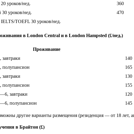
20 уроков/нед.
360
30 уроков/нед.
470
 IELTS/TOEFL 30 уроков/нед.
живания в London Central и в London Hampsted (£/нед.)
Проживание
, завтраки
140
2, полупансион
165
, завтраки
130
3, полупансион
155
4—6, завтраки
120
4—6, полупансион
145
зможны другие варианты размещения (резиденция — от 18 лет, а
учения в Брайтон (£)