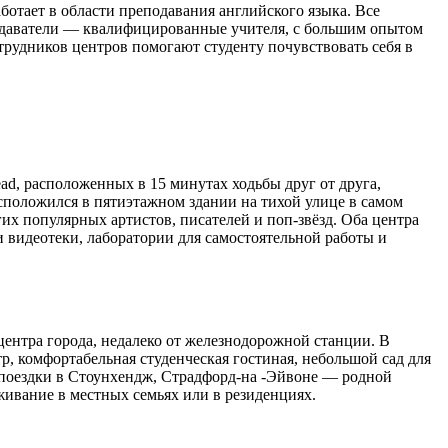
работает в области преподавания английского языка. Все
подаватели — квалифицированные учителя, с большим опытом
трудников центров помогают студенту почувствовать себя в
ead, расположенных в 15 минутах ходьбы друг от друга,
асположился в пятиэтажном здании на тихой улице в самом
их популярных артистов, писателей и поп-звёзд. Оба центра
и видеотеки, лаборатории для самостоятельной работы и
центра города, недалеко от железнодорожной станции. В
, комфортабельная студенческая гостиная, небольшой сад для
 поездки в Стоунхендж, Страдфорд-на -Эйвоне — родной
живание в местных семьях или в резиденциях.