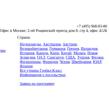
+7 (495) 968-83-80
Офис в Москве: 2-ой Рощинский проезд дом 8, стр 4, офис 412Б
Страны
Нидерланды
,
Австралия
,
Австрия
,
Великобритания
,
Германия
,
Греция
,
Ирландия
,
дежи
Испания
,
Канада
,
Кипр
,
Китай
,
Мальта
,
Новая
Зеландия
,
ОАЭ
,
Сингапур
,
США
,
Турция
,
Фиджи
,
Филиппины
,
Франция
,
Чехия
,
Швейцария
,
ЮАР
,
Япония
Все страны Глобал-Класс
Информация о посольствах
Заявка на программу