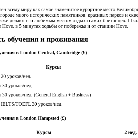
тен всему миру как самое знаменитое курортное место Великобр
 городе много исторических памятников, красивых парков и скве
яжи делают его любимым местом отдыха самих британцев. Школа
е Hove, в 5 минутах ходьбы от побережья и от станции Hove.
ь обучения и проживания
чения в London Central, Cambridge (£)
Курсы
20 уроков/нед.
30 уроков/нед.
0 уроков/нед. (General English + Business)
 IELTS/TOEFL 30 уроков/нед.
учения в London Hampsted (£)
Курсы
2 нед.