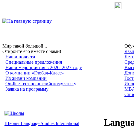
Мир такой большой...
Обуч
Откройте его вместе с нами!
Язык
Наши новости
Лет
Специальные предложения
Сред
Наши мероприятия в 2026–2027 году
Высш
О компании «Глобал-Класс»
Допо
Из жизни компании
Гост
On-line тест по английскому языку
Инос
Заявка на программу
MB
Спис
Languag
Школы Language Studies International