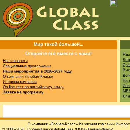
Мир такой большой...
Откройте его вместе с нами!
Язы
Лет
Наши новости
Сре
Специальные предложения
Выс
Наши мероприятия в 2026–2027 году
Доп
О компании «Глобал-Класс»
Гос
Из жизни компании
Ино
On-line тест по английскому языку
MB
Заявка на программу
Спи
О компании «Глобал-Класс»
Из жизнии компании
Информ
© 2006–2026, Глобал-Класс/Global-Class (ООО «Глобал-Линк»)