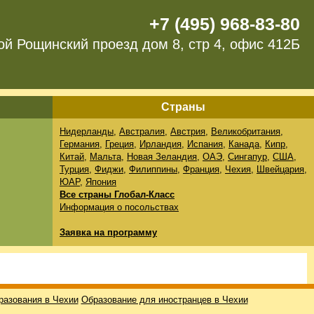
+7 (495) 968-83-80
ой Рощинский проезд дом 8, стр 4, офис 412Б
Страны
Нидерланды
,
Австралия
,
Австрия
,
Великобритания
,
Германия
,
Греция
,
Ирландия
,
Испания
,
Канада
,
Кипр
,
Китай
,
Мальта
,
Новая Зеландия
,
ОАЭ
,
Сингапур
,
США
,
Турция
,
Фиджи
,
Филиппины
,
Франция
,
Чехия
,
Швейцария
,
ЮАР
,
Япония
Все страны Глобал-Класс
Информация о посольствах
Заявка на программу
разования в Чехии
Образование для иностранцев в Чехии