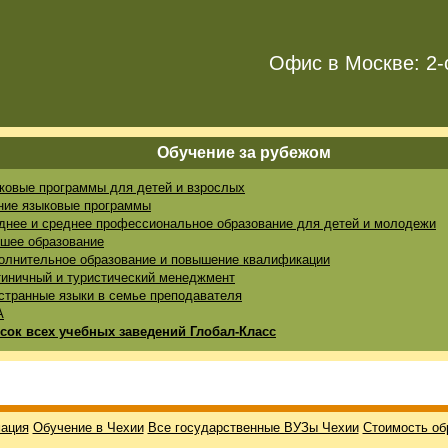
Офис в Москве: 2-
Обучение за рубежом
ковые программы для детей и взрослых
ние языковые программы
днее и среднее профессиональное образование для детей и молодежи
шее образование
олнительное образование и повышение квалификации
тиничный и туристический менеджмент
странные языки в семье преподавателя
A
сок всех учебных заведений Глобал-Класс
ация
Обучение в Чехии
Все государственные ВУЗы Чехии
Стоимость об