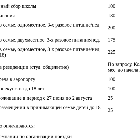
нный сбор школы
100
ивания
180
 семье, одноместное, 3-х разовое питание/нед.
200
 семье, двухместное, 3-х разовое питание/нед.
175
 семье, одноместное, 3-х разовое питание/нед.
225
18)
По запросу. К
 резиденции (студ. общежитие)
мес. до начала 
реча в аэропорту
100
пекунства до 18 лет
100
роживание в период с 27 июня по 2 августа
25
размещении в принимающей семье детей до 18
25
о оплачиваются:
компании по организации поездки