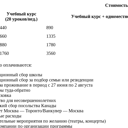
Стоимость
Учебный курс
Учебный курс + одноместно
(20 уроков/нед.)
440
890
660
1335
880
1780
1760
3560
о оплачиваются:
ационный сбор школы
ционный сбор за подбор семьи или резиденции
за проживание в период с 27 июня по 2 августа
ы туда-обратно
аховка
тво для несовершеннолетних
кий сбор посольства Канады
ет Москва — Торонто/Ванкувер — Москва
ые расходы
тельные мероприятия по желанию (театры, концерты)
компании по организации программы