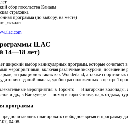
елет
кий сбор посольства Канады
ская страховка
онная программа (по выбору, на месте)
ые расходы
w.ilac.com
программы ILAC
ей 14—18 лет)
ет широкий выбор каникулярных программ, которые сочетают в с
ыми мероприятиями, включая различные экскурсии, посещение 
парков, аттракционов таких как Wonderland, а также спортивных
удиториях зданий школы, удобно расположенных в центре Торон
влекательные мероприятия: в Торонто — Ниагарские водопады, с
нов и др.; в Ванкувере — поход в горы Grouse, парк отдыха, тур 
ая программа
, предпочитающих планировать свободное время и программу досуг
7.07, 04.08.