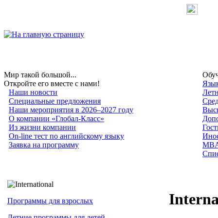
Мир такой большой...
Обуч
Откройте его вместе с нами!
Язык
Наши новости
Лет
Специальные предложения
Сред
Наши мероприятия в 2026–2027 году
Высш
О компании «Глобал-Класс»
Допо
Из жизни компании
Гост
On-line тест по английскому языку
Инос
Заявка на программу
MB
Спис
Intern
Программы для взрослых
Летние программы для детей