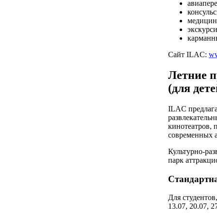
авиапер
консульс
медицин
экскурси
карманн
Сайт ILAC:
ww
Летние 
(для дет
ILAC предлага
развлекательн
кинотеатров, 
современных а
Культурно-раз
парк аттракцио
Стандартн
Для студентов
13.07, 20.07, 2