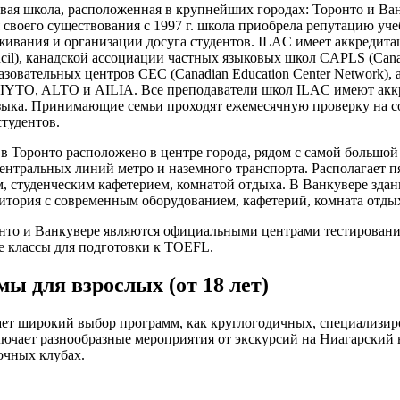
ая школа, расположенная в крупнейших городах: Торонто и Ванк
я своего существования с 1997 г. школа приобрела репутацию у
живания и организации досуга студентов. ILAC имеет аккредита
il), канадской ассоциации частных языковых школ CAPLS (Canadia
азовательных центров CEC (Canadian Education Center Network)
FIYTO, ALTO и AILIA. Все преподаватели школ ILAC имеют ак
зыка. Принимающие семьи проходят ежемесячную проверку на с
тудентов.
в Торонто расположено в центре города, рядом с самой большой
ентральных линий метро и наземного транспорта. Располагает 
, студенческим кафетерием, комнатой отдыха. В Ванкувере здан
дитория с современным оборудованием, кафетерий, комната отды
нто и Ванкувере являются официальными центрами тестировани
 классы для подготовки к TOEFL.
ы для взрослых (от 18 лет)
ет широкий выбор программ, как круглогодичных, специализиро
ючает разнообразные мероприятия от экскурсий на Ниагарский в
очных клубах.