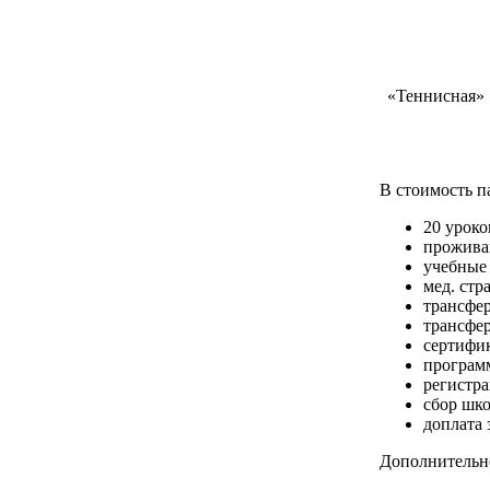
«Теннисная»
В стоимость п
20 уроко
проживан
учебные
мед. стр
трансфе
трансфе
сертифик
програм
регистр
сбор шко
доплата
Дополнительн