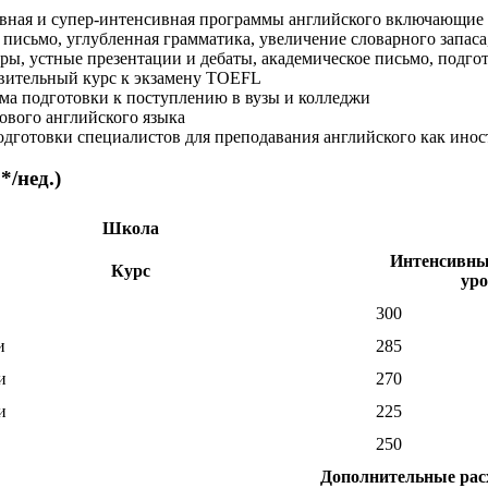
вная и супер-интенсивная программы английского включающие 
 письмо, углубленная грамматика, увеличение словарного запаса
ры, устные презентации и дебаты, академическое письмо, подг
вительный курс к экзамену TOEFL
ма подготовки к поступлению в вузы и колледжи
ового английского языка
дготовки специалистов для преподавания английского как ино
/нед.)
Школа
Интенсивны
Курс
уро
300
и
285
и
270
и
225
250
Дополнительные рас