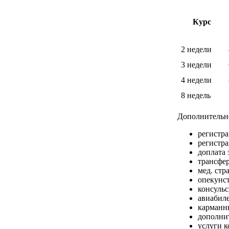
Курс
2 недели
3 недели
4 недели
8 недель
Дополнительн
регистр
регистра
доплата 
трансфер
мед. стр
опекунс
консульс
авиабил
карманн
дополни
услуги 