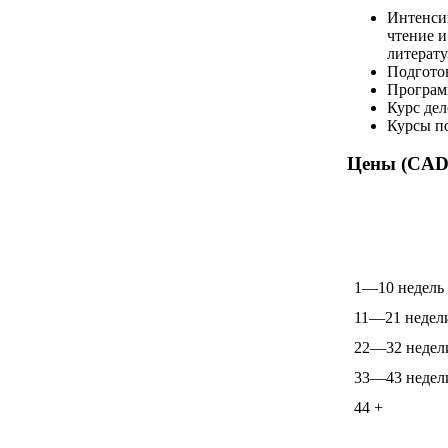
Интенси
чтение и
литерату
Подгото
Програм
Курс дел
Курсы по
Цены (CAD*
1—10 недель
11—21 недел
22—32 недел
33—43 недел
44 +