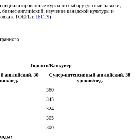
специализированные курсы по выбору (устные навыки,
, бизнес-английский, изучение канадской культуры и
отовка к TOEFL и
IELTS
)
странного
Торонто/Ванкувер
й английский, 30
Супер-интенсивный английский, 38
ков/нед.
уроков/нед.
360
345
324
305
300
ходы: