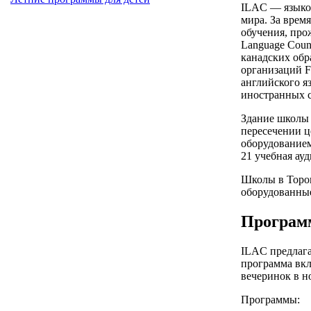
ILAC — языков
мира. За врем
обучения, про
Language Counc
канадских обр
организаций 
английского я
иностранных с
Здание школы 
пересечении ц
оборудованием
21 учебная ау
Школы в Торо
оборудованные
Программ
ILAC предлага
программа вкл
вечеринок в н
Программы: