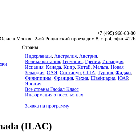
+7 (495) 968-83-80
Офис в Москве: 2-ой Рощинский проезд дом 8, стр 4, офис 412Б
Страны
Нидерланды
,
Австралия
,
Австрия
,
Великобритания
,
Германия
,
Греция
,
Ирландия
,
дежи
Испания
,
Канада
,
Кипр
,
Китай
,
Мальта
,
Новая
Зеландия
,
ОАЭ
,
Сингапур
,
США
,
Турция
,
Фиджи
,
Филиппины
,
Франция
,
Чехия
,
Швейцария
,
ЮАР
,
Япония
Все страны Глобал-Класс
Информация о посольствах
Заявка на программу
anada (ILAC)