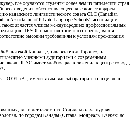
увер, где обучаются студенты более чем из пятидесяти стран
чебного заведения, обеспечивающего высокие стандарты
цию канадского лингвистического совета CLC (Canadian
n Association of Private Language Schools), ассоциации
, а также является членом международных профессиональных
кредитацию TESOL и многолетний опыт преподавания
оответствие высоким требованиям к условиям проживания
 библиотекой Канады, университетом Торонто, на
пятидесятью учебными аудиториями с современным
ие школы ILAC имеет удобное расположение в центре города,
ха.
я TOEFL iBT, имеют языковые лаборатории и специально
ванных, так и летне-зимних. Социально-культурная
одопад, по городам Канады (Оттава, Монреаль, Квебек) до