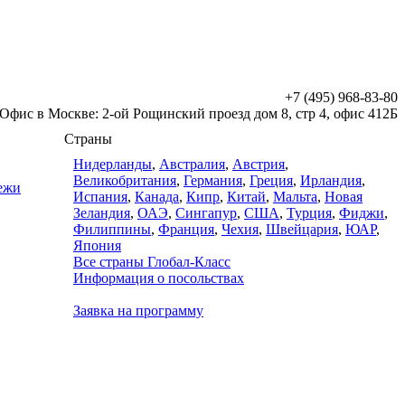
+7 (495) 968-83-80
Офис в Москве: 2-ой Рощинский проезд дом 8, стр 4, офис 412Б
Страны
Нидерланды
,
Австралия
,
Австрия
,
Великобритания
,
Германия
,
Греция
,
Ирландия
,
дежи
Испания
,
Канада
,
Кипр
,
Китай
,
Мальта
,
Новая
Зеландия
,
ОАЭ
,
Сингапур
,
США
,
Турция
,
Фиджи
,
Филиппины
,
Франция
,
Чехия
,
Швейцария
,
ЮАР
,
Япония
Все страны Глобал-Класс
Информация о посольствах
Заявка на программу