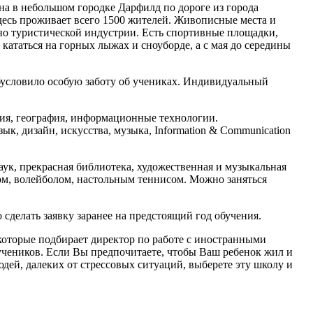
ена в небольшом городке Дарфилд по дороге из города
есь проживает всего 1500 жителей. Живописные места и
но туристической индустрии. Есть спортивные площадки,
кататься на горных лыжах и сноуборде, а с мая до середины
 обусловило особую заботу об учениках. Индивидуальный
рия, география, информационные технологии.
ык, дизайн, искусства, музыка, Information & Communication
аук, прекрасная библиотека, художественная и музыкальная
ом, волейболом, настольным теннисом. Можно заняться
сделать заявку заранее на предстоящий год обучения.
оторые подбирает директор по работе с иностранными
учеников. Если Вы предпочитаете, чтобы Ваш ребенок жил и
юдей, далеких от стрессовых ситуаций, выберете эту школу и