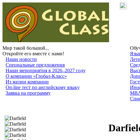
Мир такой большой...
Обуч
Откройте его вместе с нами!
Язык
Наши новости
Лет
Специальные предложения
Сред
Наши мероприятия в 2026–2027 году
Высш
О компании «Глобал-Класс»
Допо
Из жизни компании
Гост
On-line тест по английскому языку
Инос
Заявка на программу
MB
Спис
Darfie