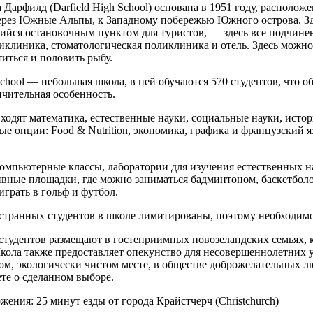
 Дарфилд (Darfield High School) основана в 1951 году, располож
ерез Южные Альпы, к Западному побережью Южного острова. Зд
ийся остановочным пунктом для туристов, — здесь все подчине
иклиника, стоматологическая поликлиника и отель. Здесь можно 
титься и половить рыбу.
 School — небольшая школа, в ней обучаются 570 студентов, что
чительная особенность.
ходят математика, естественные науки, социальные науки, исто
е опции: Food & Nutrition, экономика, графика и французский яз
компьютерные классы, лаборатории для изучения естественных н
ивные площадки, где можно заниматься бадминтоном, баскетбол
играть в гольф и футбол.
странных студентов в школе лимитированы, поэтому необходимо 
тудентов размещают в гостеприимных новозеландских семьях, к
кола также предоставляет опекунство для несовершеннолетних 
хом, экологически чистом месте, в обществе доброжелательных л
те о сделанном выборе.
ожения:
25 минут езды от города Крайстчерч (Christchurch)