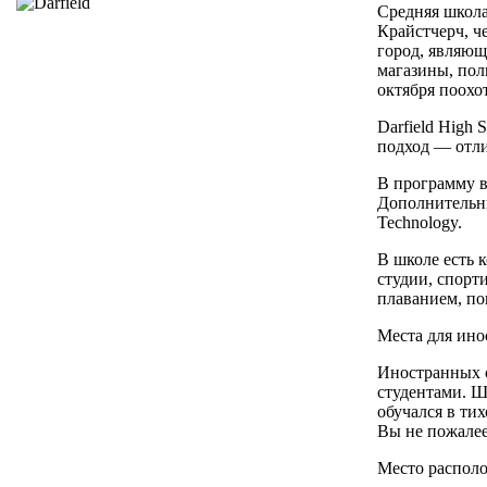
Средняя школа
Крайстчерч, ч
город, являющ
магазины, пол
октября поохо
Darfield High
подход — отли
В программу в
Дополнительны
Technology.
В школе есть 
студии, спорт
плаванием, по
Места для ино
Иностранных с
студентами. Ш
обучался в ти
Вы не пожалее
Место распол