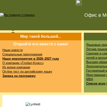
Офис в Мо
Мир такой большой...
Откройте его вместе с нами!
Языковые про
Летние языко
Наши новости
Среднее и ср
Специальные предложения
детей и моло
Наши мероприятия в 2026–2027 году
Высшее образ
О компании «Глобал-Класс»
Дополнительн
Из жизни компании
Гостиничный 
On-line тест по английскому языку
Иностранные 
Заявка на программу
MBA
Список всех 