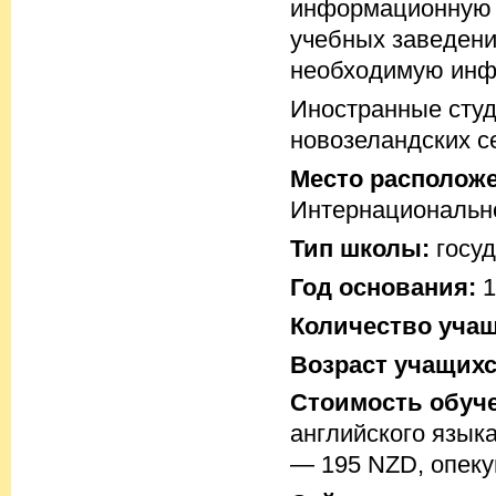
информационную к
учебных заведени
необходимую ин
Иностранные сту
новозеландских с
Место располож
Интернационально
Тип школы:
госуд
Год основания:
1
Количество учащ
Возраст учащихс
Стоимость обуче
английского язык
— 195 NZD, опеку