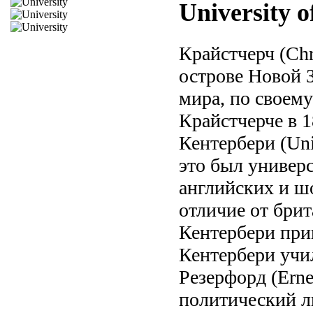
University 
Крайстчерч (Ch
острове Новой 
мира, по своем
Крайстчерче в 1
Кентербери (Uni
это был универ
английских и ш
отличие от брит
Кентербери при
Кентербери учи
Резерфорд (Erne
политический ли