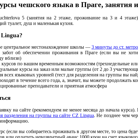
урсы чешского языка в Праге, занятия 
uchterlova 5 (занятия на 2 этаже, проживание на 3 и 4 эта
щий туалет, душ и маленькая кухня.
 Lingua?
е центральное местонахождение школы —
3 минуты до ст. метр
 забот об обеспечении проживания в Праге (если вы не хот
цу вблизи)
а курсов по вашим временным возможностям (трехнедельные или
альные курсы на заказ или малые группы (от 2 до 3 участвующ
я всех языковых уровней (тест для разделения на группы вы най
оходят в течение всего года, а, значит, вы можете продолжать ко
цированные преподаватели и приятная атмосфера
ться
заявку на сайте (рекомендуем не менее месяца до начала курса)
ля разделения на группы на сайте CZ Lingua
. Не позднее чем че
ю информацию.
урс (если вы собираетесь проживать в другом месте, то цена бу
сов или оплатить невозвратный аванс 1000 крон на счет языково