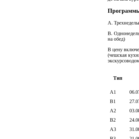
Программ
A.
Трехнедельны
B.
Однонедельн
на обед)
В цену включе
(чешская кухн
экскурсоводом
Тип
А1
06.
В1
27.
А2
03.
B2
24.
A3
31.
B3
21.