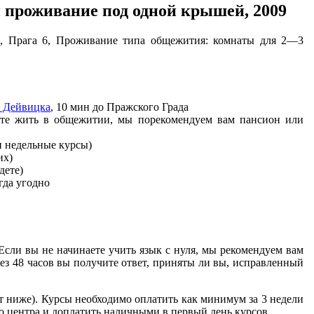
и проживание под одной крышей, 2009
же), Прага 6, Проживание типа общежития: комнаты для 2—3
о Дейвицка
, 10 мин до Пражского Града
ите жить в общежитии, мы порекомендуем вам пансион или
 недельные курсы)
их)
дете)
гда угодно
. Если вы не начинаете учить язык с нуля, мы рекомендуем вам
рез 48 часов вы получите ответ, приняты ли вы, исправленный
дет ниже). Курсы необходимо оплатить как минимум за 3 недели
го центра и доплатить наличными в первый день курсов.