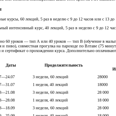
ы
е курсы, 60 лекций, 5 раз в неделю с 9 до 12 часов или с 13 до 
ый интенсивный курс, 40 лекций, 5 раз в неделю с 9 до 12 часо
но 60 уроков — тип А или 40 уроков — тип В (обучение в малы
я и пиво), совместная прогулка на пароходе по Влтаве (75 мин
 и сертификат о прохождении курса. Дополнительно оплачиваютс
Даты
Продолжительность
И
07—24.07
3 недели, 60 лекций
28000
07—31.07
1 неделя, 40 лекций
18000
08—21.08
3 недели, 60 лекций
28 000
08—28.08
1 неделя, 40 лекций
18 000
08—18.09
3 недели, 60 лекций
28 000
09—25.09
1 неделя, 40 лекций
18 000