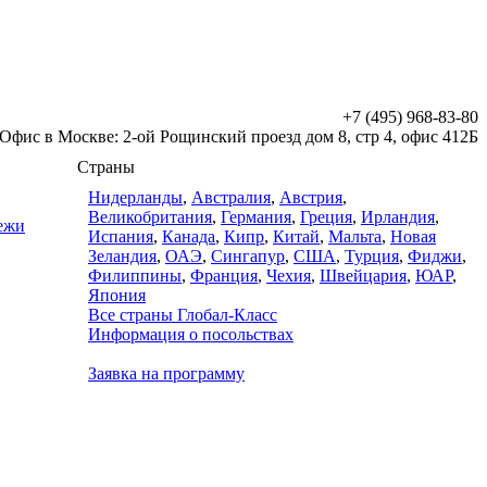
+7 (495) 968-83-80
Офис в Москве: 2-ой Рощинский проезд дом 8, стр 4, офис 412Б
Страны
Нидерланды
,
Австралия
,
Австрия
,
Великобритания
,
Германия
,
Греция
,
Ирландия
,
дежи
Испания
,
Канада
,
Кипр
,
Китай
,
Мальта
,
Новая
Зеландия
,
ОАЭ
,
Сингапур
,
США
,
Турция
,
Фиджи
,
Филиппины
,
Франция
,
Чехия
,
Швейцария
,
ЮАР
,
Япония
Все страны Глобал-Класс
Информация о посольствах
Заявка на программу