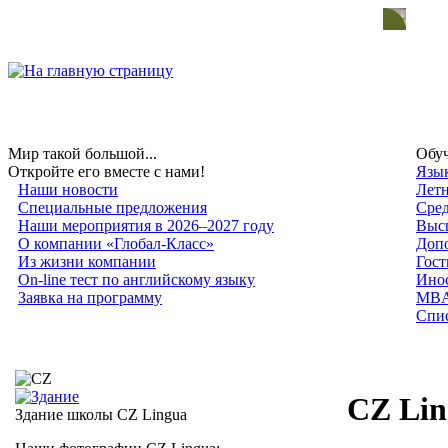
Мир такой большой...
Обуч
Откройте его вместе с нами!
Язык
Наши новости
Лет
Специальные предложения
Сред
Наши мероприятия в 2026–2027 году
Высш
О компании «Глобал-Класс»
Допо
Из жизни компании
Гост
On-line тест по английскому языку
Инос
Заявка на программу
MB
Спис
CZ Lin
Здание школы CZ Lingua