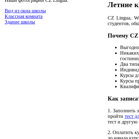
Наши фотографии CZ Lingua:
Летние к
Вид из окна школы
Классная комната
CZ Lingua, W
Здание школы
студентов, об
Почему CZ
Выгодно
Никаких
гостини
Два тип
Индивиду
Курсы дл
Курсы пр
Квалифи
Как записа
1. Заполнить 
пройти
тест д
тест и другу
2. Оплатить к
до начала кур