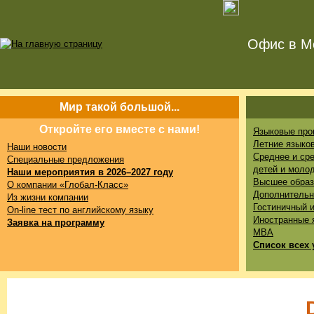
Офис в Мо
Мир такой большой...
Откройте его вместе с нами!
Языковые про
Летние языко
Наши новости
Среднее и ср
Специальные предложения
детей и моло
Наши мероприятия в 2026–2027 году
Высшее образ
О компании «Глобал-Класс»
Дополнительн
Из жизни компании
Гостиничный 
On-line тест по английскому языку
Иностранные 
Заявка на программу
MBA
Список всех 