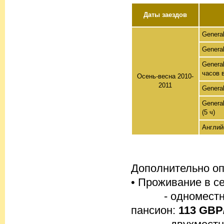
Даты заездов
General
General
Genera
часов 
Осень-весна 2010-
2011
General
Genera
(5 ч)
Англий
Дополнительно оп
• Проживание в с
- одноместное 
пансион:
113 GBP