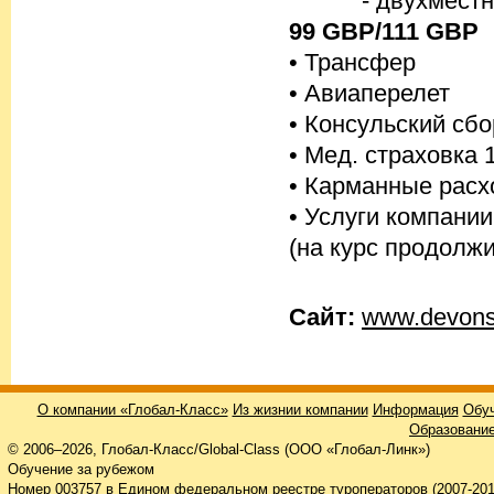
- двухместное 
99 GBP/111 GBP
• Трансфер
• Авиаперелет
• Консульский сб
• Мед. страховка 
• Карманные рас
• Услуги компании
(на курс продолжи
Сайт:
www.devons
О компании «Глобал-Класс»
Из жизнии компании
Информация
Обуч
Образование
© 2006–2026, Глобал-Класс/Global-Class (ООО «Глобал-Линк»)
Обучение за рубежом
Номер 003757 в Едином федеральном реестре туроператоров (2007-201