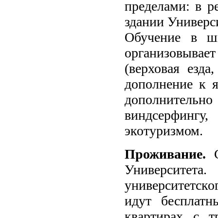
пределами: в р
здании Универси
Обучение в ш
организовыва
(верховая езда
дополнение к 
дополнительно 
виндсерфингу
экотуризмом.
Проживание.
С
Университет
университетско
идут бесплат
квартирах с т