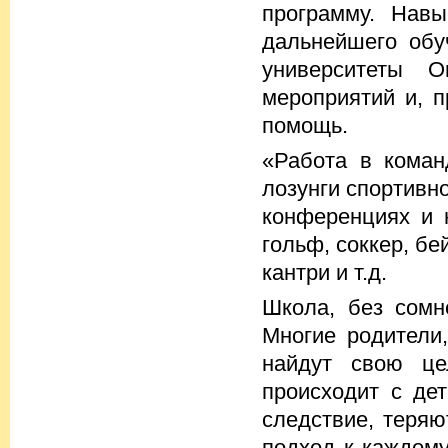
программу. Навы
дальнейшего обу
университеты О
мероприятий и, 
помощь.
«Работа в коман
лозунги спортивн
конференциях и 
гольф, соккер, бей
кантри и т.д.
Школа, без сомн
Многие родители
найдут свою це
происходит с де
следствие, теряю
подход к каждом