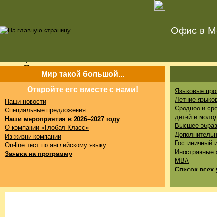
Офис в Мо
Мир такой большой...
Откройте его вместе с нами!
Языковые про
Летние языко
Наши новости
Среднее и ср
Специальные предложения
детей и моло
Наши мероприятия в 2026–2027 году
Высшее образ
О компании «Глобал-Класс»
Дополнительн
Из жизни компании
Гостиничный 
On-line тест по английскому языку
Иностранные 
Заявка на программу
MBA
Список всех 