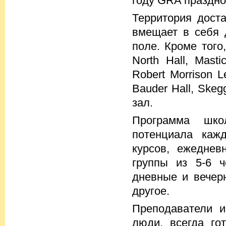
году GRA праздно
Территория дост
вмещает в себя 
поле. Кроме того
North Hall, Masti
Robert Morrison L
Bauder Hall, Skeg
зал.
Программа шко
потенциала кажд
курсов, ежеднев
группы из 5-6 ч
дневные и вечер
другое.
Преподаватели и
люди, всегда го