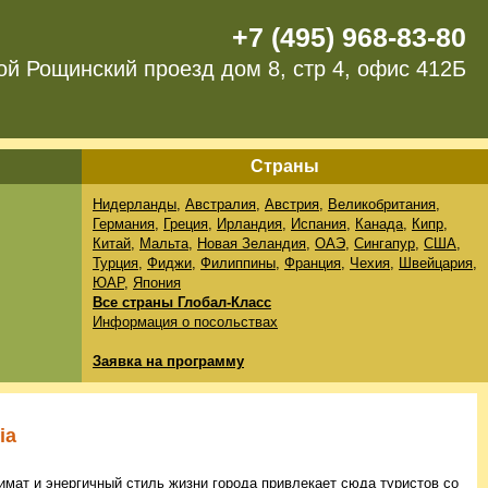
+7 (495) 968-83-80
ой Рощинский проезд дом 8, стр 4, офис 412Б
Страны
Нидерланды
,
Австралия
,
Австрия
,
Великобритания
,
Германия
,
Греция
,
Ирландия
,
Испания
,
Канада
,
Кипр
,
Китай
,
Мальта
,
Новая Зеландия
,
ОАЭ
,
Сингапур
,
США
,
Турция
,
Фиджи
,
Филиппины
,
Франция
,
Чехия
,
Швейцария
,
ЮАР
,
Япония
Все страны Глобал-Класс
Информация о посольствах
Заявка на программу
ia
имат и энергичный стиль жизни города привлекает сюда туристов со