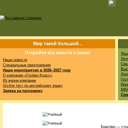
Мир такой большой...
Откройте его вместе с нами!
Язы
Лет
Наши новости
Сре
Специальные предложения
Выс
Наши мероприятия в 2026–2027 году
Доп
О компании «Глобал-Класс»
Гос
Из жизни компании
Ино
On-line тест по английскому языку
MB
Заявка на программу
Спи
Брисбен — сто