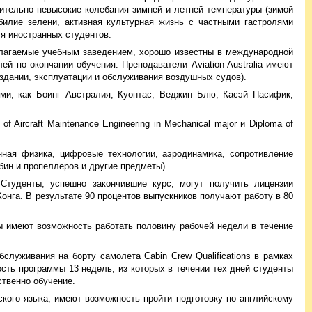
сительно невысокие колебания зимней и летней температуры (зимой
илие зелени, активная культурная жизнь с частными гастролями
я иностранных студентов.
редлагаемые учебным заведением, хорошо известны в международной
й по окончании обучения. Преподаватели Aviation Australia имеют
здании, эксплуатации и обслуживания воздушных судов).
иями, как Боинг Австралия, Куонтас, Веджин Блю, Касэй Пасифик,
 Aircraft Maintenance Engineering in Mechanical major и Diploma of
нная физика, цифровые технологии, аэродинамика, сопротивление
бин и пропеллеров и другие предметы).
Студенты, успешно закончившие курс, могут получить лицензии
онга. В результате 90 процентов выпускников получают работу в 80
ты имеют возможность работать половину рабочей недели в течение
бслуживания на борту самолета Cabin Crew Qualifications в рамках
ть программы 13 недель, из которых в течении тех дней студенты
ственно обучение.
кого языка, имеют возможность пройти подготовку по английскому