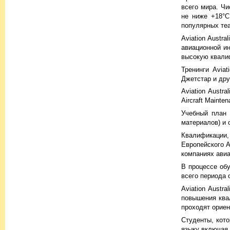
всего мира. Ч
не ниже +18°C
популярных теа
Aviation Aust
авиационной ин
высокую квали
Тренинги Avia
Джетстар и дру
Aviation Austr
Aircraft Mainten
Учебный план 
материалов) и 
Квалификации,
Европейского А
компаниях авиа
В процессе об
всего периода 
Aviation Austr
повышения ква
проходят ориен
Студенты, кот
языку включая A