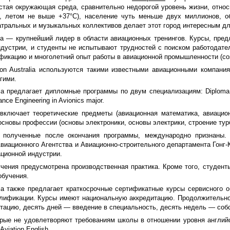
истая окружающая среда, сравнительно недорогой уровень жизни, отно
, летом не выше +37°C), население чуть меньше двух миллионов, об
тральных и музыкальных коллективов делает этот город интересным дл
ralia — крупнейший лидер в области авиационных тренингов. Курсы, п
дустрии, и студенты не испытывают трудностей с поиском работодателе
фикацию и многолетний опыт работы в авиационной промышленности (со
tion Australia используются такими известными авиационными компан
гими.
alia предлагает дипломные программы по двум специализациям: Diploma of
ance Engineering in Avionics major.
включает теоретические предметы (авиационная математика, авиацио
основы профессии (основы электроники, основы электрики, строение тур
 полученные после окончания программы, международно признаны. 
виационного Агентства и Авиационно-строительного департамента Гонг-К
ционной индустрии.
учения предусмотрена производственная практика. Кроме того, студен
обучения.
alia также предлагает краткосрочные сертификатные курсы сервисного о
лификации. Курсы имеют национальную аккредитацию. Продолжительнос
тацию, десять дней — введение в специальность, десять недель — соб
орые не удовлетворяют требованиям школы в отношении уровня английс
viation English.