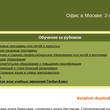
Офис в Москве: 2-
Обучение за рубежом
ковые программы для детей и взрослых
ние языковые программы
днее и среднее профессиональное образование для детей и молодежи
шее образование
олнительное образование и повышение квалификации
тиничный и туристический менеджмент
странные языки в семье преподавателя
A
сок всех учебных заведений Глобал-Класс
Aviation Austral
лица штата Квинсленд, солнечного штата
Австралии
. Субтропический кл