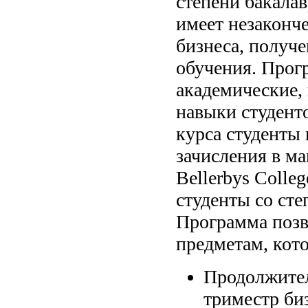
степени бакалав
имеет незаконч
бизнеса, получ
обучения. Прог
академические,
навыки студент
курса студенты
зачисления в м
Bellerbys Colle
студенты со сте
Программа позв
предметам, кото
Продолжител
триместр би