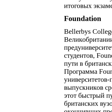
итоговых экзам
Foundation
Bellerbys Colle
Великобритании
предуниверсите
студентов, Foun
пути в британск
Программа Foun
университетов-
выпускников ср
этот быстрый п
британских вуз
окончивших про