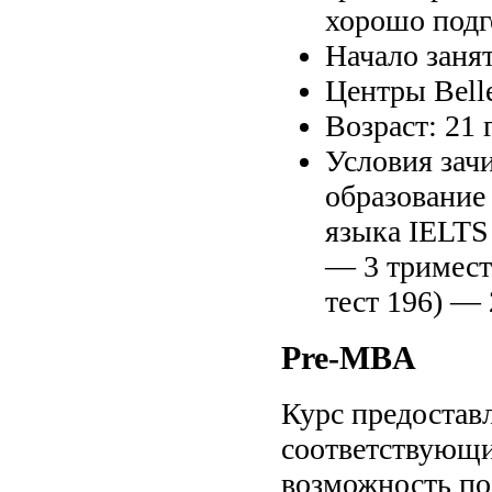
хорошо подг
Начало занят
Центры Bell
Возраст: 21 
Условия зач
образование 
языка IELTS
— 3 тримест
тест 196) —
Pre-MBA
Курс предостав
соответствующи
возможность по