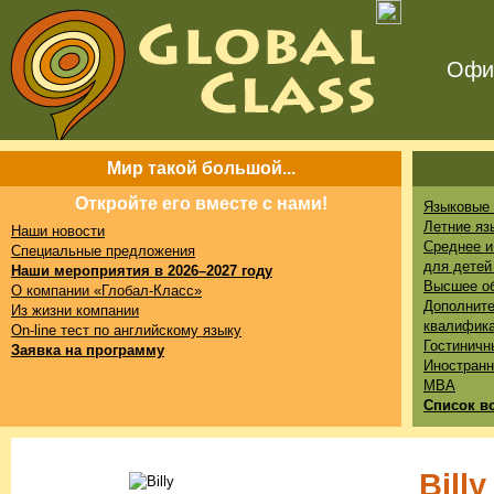
Офис
Мир такой большой...
Откройте его вместе с нами!
Языковые 
Летние яз
Наши новости
Среднее и
Специальные предложения
для детей
Наши мероприятия в 2026–2027 году
Высшее о
О компании «Глобал-Класс»
Дополните
Из жизни компании
квалифик
On-line тест по английскому языку
Гостиничн
Заявка на программу
Иностранн
MBA
Список в
Bill