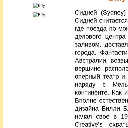
Сидней (Sydney)
Сидней считается
где поезда по мо
делового центра
заливом, достав
города. Фантаст
Австралии, возв
вершине располо
оперный театр и
наряду с Мель
континенте. Как 
Вполне естествен
дизайна Билли Блю
начал свое в 19
Creative’s охва