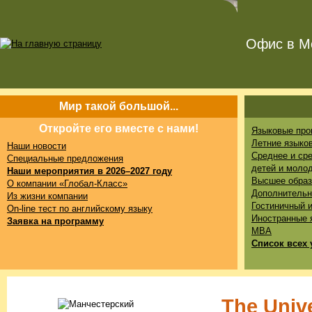
Офис в Мо
Мир такой большой...
Откройте его вместе с нами!
Языковые про
Летние языко
Наши новости
Среднее и ср
Специальные предложения
детей и моло
Наши мероприятия в 2026–2027 году
Высшее образ
О компании «Глобал-Класс»
Дополнительн
Из жизни компании
Гостиничный 
On-line тест по английскому языку
Иностранные 
Заявка на программу
MBA
Список всех 
The Unive