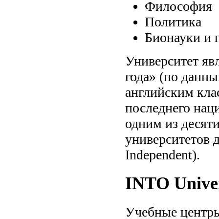
Философия
Политика
Бионауки и 
Университет яв
года» (по данн
английским кла
последнего наци
одним из десят
университетов 
Independent).
INTO Univer
Учебные центры