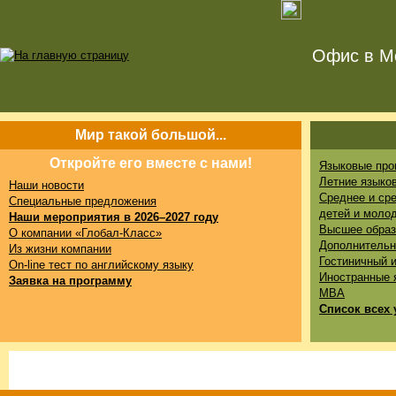
Офис в Мо
Мир такой большой...
Откройте его вместе с нами!
Языковые про
Летние языко
Наши новости
Среднее и ср
Специальные предложения
детей и моло
Наши мероприятия в 2026–2027 году
Высшее образ
О компании «Глобал-Класс»
Дополнительн
Из жизни компании
Гостиничный 
On-line тест по английскому языку
Иностранные 
Заявка на программу
MBA
Список всех 